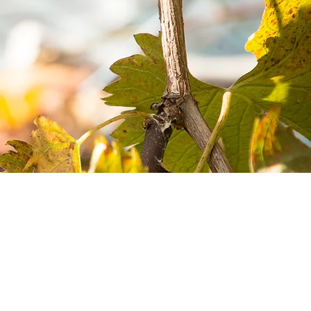
n
omain et Vincent
43
H)