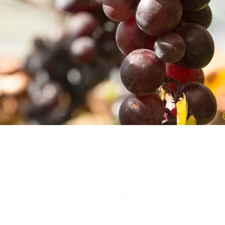
ureau | 027 346 43 22
Cave du Vieux Mouli
incent | 079 740 11 50
Famille Papilloud R
main | 079 449 55 59
Rue des Vignerons 
papilloud@bluewin.ch
1963 Vétroz - VS (C