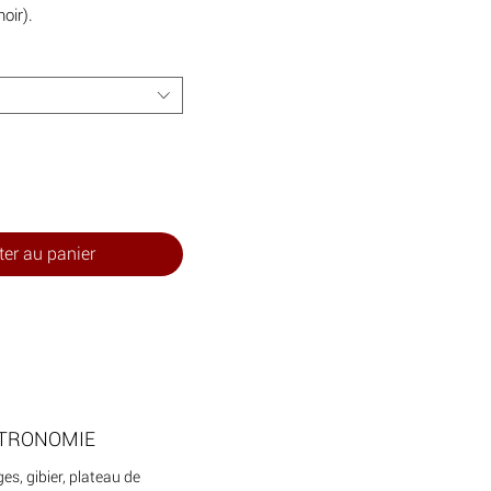
noir).
ter au panier
TRONOMIE
es, gibier, plateau de