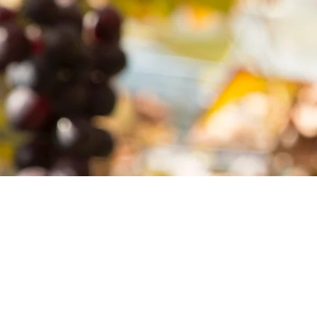
B
V
Ro